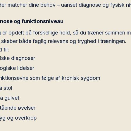
 der matcher dine behov – uanset diagnose og fysisk n
agnose og funktionsniveau
g er opdelt på forskellige hold, så du træner sammen 
 skaber både faglig relevans og tryghed i træningen.
 til:
iske diagnoser
giske lidelser
nktionsevne som følge af kronisk sygdom
a stol
a gulvet
 stående øvelser
ryg og overkrop