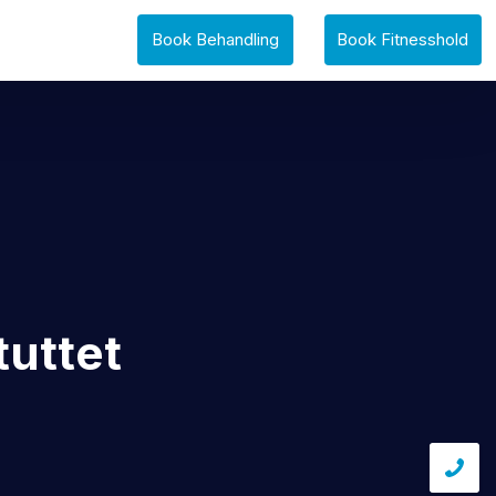
Book Behandling
Book Fitnesshold
ttet ​