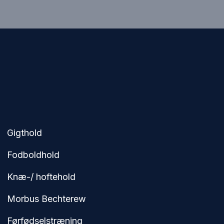
Gigthold
Fodboldhold
Knæ-/ hoftehold
Morbus Bechterew
Førfødselstræning​