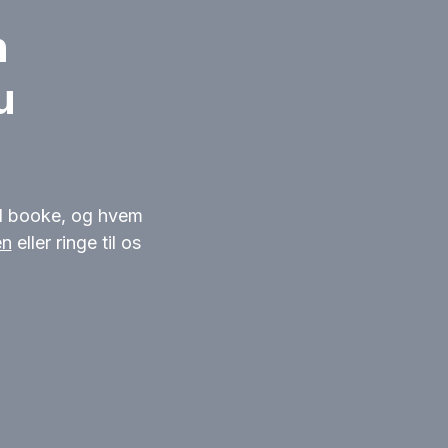
n
u
kal booke, og hvem
en
eller ringe til os