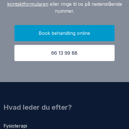
kontaktformularen
eller ringe til os på nedenstående
nummer.
Book behandling online
66 13 99 88
​Hvad leder du efter?
Fysioterapi​